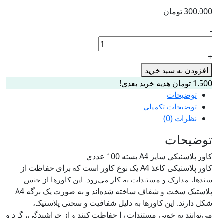
300.000
تومان
-
کاور
پلاستیکی
+
(400
افزودن به سبد خرید
گرمی
1.500
تومان
هدیه خرید بعدی!
)
توضیحات
سایز
توضیحات تکمیلی
A4
نظرات (0)
بسته
100
توضیحات
عددی
کاور پلاستیکی سایز A4 بسته 100 عددی
عدد
کاور پلاستیکی کاغذ A4 یک نوع کاور است که برای حفاظت از
سند‌ها، مدارک و مستندات به کار می‌رود. این کاورها از جنس
پلاستیک سخت و شفاف ساخته شده‌اند و به صورت یک برگه A4
شکل دارند. این کاورها به دلیل شفافیت و سختی پلاستیک،
می‌توانند به خوبی مستندات را حفاظت کنند و از خراشیدگی، گرد و