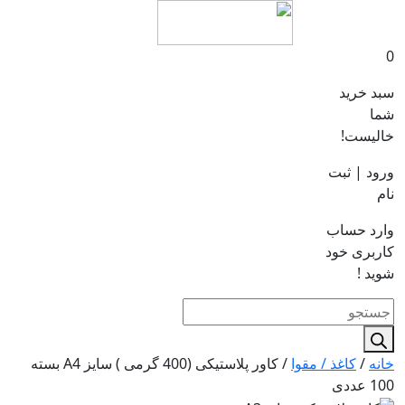
0
سبد خرید
شما
خالیست!
ورود | ثبت
نام
وارد حساب
کاربری خود
شوید !
Products
search
خانه
/
کاغذ / مقوا
/ کاور پلاستیکی (400 گرمی ) سایز A4 بسته
100 عددی