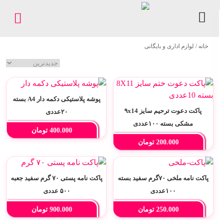
کاغذ
خانه
/ لوازم اداری و بایگانی
/
مقوا
لوازم
اداری
پوشه پلاستیکی دکمه دار A4 بسته
و
پاکت دعوت ترحیم سایز ۹x14
۲۰عددی
بایگانی
مشکی بسته ۱۰۰عددی
400.000
تومان
ملزومات
200.000
تومان
چاپ
فروشگاه
پاکت نامه ملخی ۷۰گرم سفید بسته
پاکت نامه پستی ۷۰ گرم سفید جعبه
۱۰۰عددی
۵۰۰ عددی
پیگیری
250.000
تومان
900.000
تومان
سفارشات