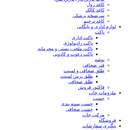
کاغذ رول
کاغذ کالک
سرنسخه پزشکی
کاغذ ترحیم
لوازم اداری و بایگانی
پاکت
پاکت اداری
پاکت رادیولوژی
پاکت ملخی، پستی و محرمانه
پاکت دعوت و کادویی
پوشه
فنر صحافی
طلق صحافی و لمینت
طلق پرس لمینت
طلق صحافی
فاکتور فروش
ملزومات چاپ
چسب
چسب بسته بندی
چسب صحافی
مرکب چاپ
فروشگاه
پیگیری سفارشات