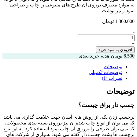
به موارد مصرف برروی آن طرح های متنوعی را چاپ و طراحی
نمود و نیز نوشت
1.300.000
تومان
-
کاغذ
A4
+
پشت
افزودن به سبد خرید
چسب
6.500
تومان
هدیه خرید بعدی!
دار
براق
توضیحات
ایرانی
توضیحات تکمیلی
رنگ
نظرات (1)
مشکی
بسته
توضیحات
۱۰۰برگی
عدد
چسب دار براق چیست؟
برچسب زدن یکی از روش های آسان جهت علامت گذاری می باشد
که می توان از انواع چاپ شده ان نیز برروی بسته بندی محصولات،
که نمی توان طرحی را برروی آن چاپ نمود استفاده کرد. به این نوع
برچسب ها پشت چسب دار گفته می شود. بسیاری از شرکت های