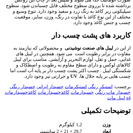
برداشته شده تا برروی سطوح مختلف قابل چسباندن شود. سطوح
سیلیکونی زیر کاغذ به رنگ زرد و سفید وجود دارد. تنوع وسیع و
مختلف از این نوع کاغذ با تفاوت در رنگ، وزن، سایز، موقعیت
چسب و جنس کاغذ وجود دارد.
کاربرد های پشت چسب دار
از این در
لیبل های صنعت نوشیدنی
و محصولاتی که نیازمند به
مقاوت در برابر رطوبت است می شود. همچنین در لیبل های
غذایی، حمل و نقل، لوازم التحریر و آرایشی. مناسب برای لیبل
کالاهای لوکس و دارای سطح مقاوم به رطوبت و اصطکاک و
شکستگی لیبل . چسب اکثر پشت چسب دار بر پایه آب است اما
چسب هایی بر پایه حلال ها،
UV
و حرارتی نیز وجود دارد.
برچسب:
استیکر رنگی
استیکرمات
چسبدار ایرانی
چسبدار رنگی
چسبدار مات رنگی
چسبدارمات
کاغذچسبدارمات
کاغذچسبدارمات
a4
لیبل مات
توضیحات تکمیلی
وزن
1,2 کیلوگرم
ابعاد
29,7 × 21 × 2 سانتیمتر