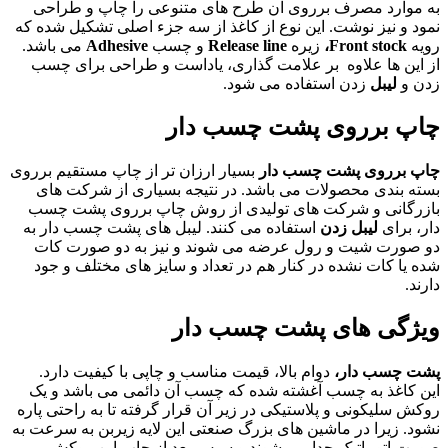
به موارد مصرف برروی آن طرح های متنوعی را چاپ و طراحی
نمود و نیز نوشت. این نوع از کاغذ از سه جزء اصلی تشکیل شده که
رویه
Front stock،
زیره
Release line
و چسب
Adhesive
می باشد.
از این ها علاوه بر علامت گذاری، یاداست و طراحی برای چسب
زدن و
لیبل
زدن استفاده می شود.
چاپ برروی پشت چسب دار
چاپ برروی پشت چسب دار
بسیار ارزان تر از چاپ مستقیم برروی
بسته بندی محصولات می باشد. در نتیجه بسیاری از شرکت های
بازرگانی و شرکت های تولیدی از روش چاپ برروی پشت چسب
دار، برای
لیبل زدن
استفاده می کنند. لیبل های پشت چسب دار به
دو صورت شیت و رول عرضه می شوند و نیز به دو صورت کات
شده یا کات نشده در کنار هم در تعداد و سایز های مختلف و جود
دارند.
ویژگی های پشت چسب دار
پشت چسب دار،
دوام بالا، قیمت مناسب و چاپی با کیفیت دارد.
این کاغذ به چسب آغشته شده که چسب آن دائمی می باشد و یک
روکش سلیکونی و پلاستیکی در زیر آن قرار گرفته تا به راحتی پاره
نشود. زیرا در ماشین های بزرگ صنعتی این لایه زیربن به سرعت به
صورت اتوماتیک جدا می شوند و سپس بعد از چاپ این روکش