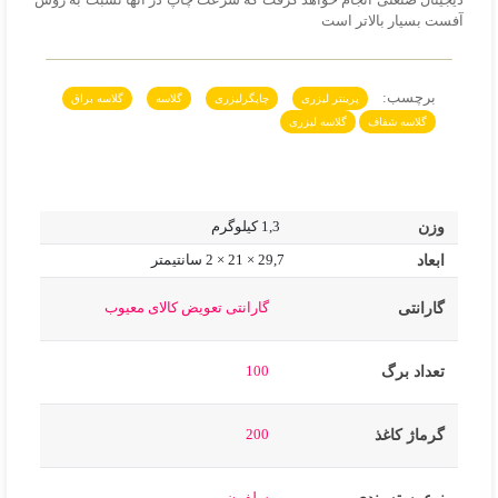
دیجیتال صنعتی انجام خواهد گرفت که سرعت چاپ در آنها نسبت به روش
آفست بسیار بالاتر است
برچسب:
پرینتر لیزری
چاپگرلیزری
گلاسه
گلاسه براق
گلاسه شفاف
گلاسه لیزری
وزن
1,3 کیلوگرم
ابعاد
29,7 × 21 × 2 سانتیمتر
گارانتی تعویض کالای معیوب
گارانتی
100
تعداد برگ
200
گرماژ کاغذ
سلفون