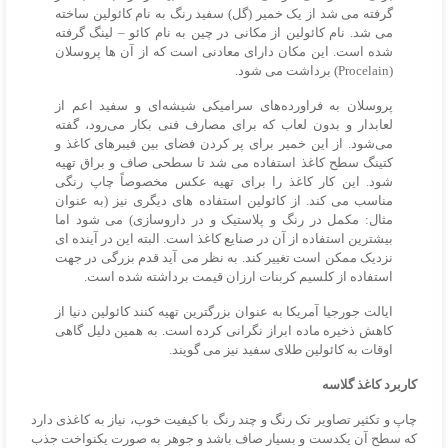
گرفته می شد از یک خمیر (گل) سفید رنگ به نام کائولین ساخته
می شد. نام کائولین از مکانی در چین به نام کائو – لینگ گرفته
شده است. این مکان دارای معادنی است که از آن ها پروسلان
(Procelain) برداشت می شود.
پروسلان به فراورده‌های سرامیکی شیشه‌ای و سفید اعم از
لعابدار و بدون لعاب که برای مصارف فنی بکار می‌رود، گفته
می‌شود. از این خمیر برای پر کردن فضای بین فیبرهای کاغذ و
کتینگ سطح کاغذ استفاده می شد تا سطحی صاف و براق تهیه
شود. این کار کاغذ را برای تهیه عکس مخصوصاً چاپ رنگی
مناسب می کند. از کائولین استفاده های دیگری نیز (به عنوان
مثال: مکمل در رنگ و پلاستیک و در داروسازی) می شود اما
بیشترین استفاده از آن در صنایع کاغذ است. البته این در آینده ای
نزدیک ممکن است تغییر کند. به نظر می آید قدم بزرگی در جهت
استفاده از کلسیم کربنات ارزان قیمت برداشته شده است.
ایالت جورجیا آمریکا به عنوان بزرگترین تهیه کنند کائولین دنیا از
کاهش ذخیره ماده ابراز نگرانی کرده است. به همین دلیل گاهی
اوقات به کائولین طلای سفید نیز می گویند.
کاربرد کاغذ گلاسه
چاپ و تکثیر تصاویر تک رنگ و چند رنگ با کیفیت خوب، نیاز به کاغذی دارد
که سطح آن یکدست و بسیار صاف باشد و جوهر به صورت یکنواخت جذب