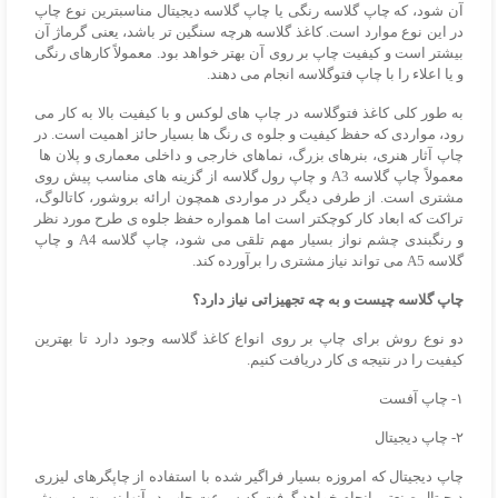
آن شود، که چاپ گلاسه رنگی یا چاپ گلاسه دیجیتال مناسبترین نوع چاپ
در این نوع موارد است. کاغذ گلاسه هرچه سنگین تر باشد، یعنی گرماژ آن
بیشتر است و کیفیت چاپ بر روی آن بهتر خواهد بود. معمولاً کارهای رنگی
و یا اعلاء را با چاپ
فتوگلاسه
انجام می دهند.
به طور کلی کاغذ
فتوگلاسه
در چاپ های لوکس و با کیفیت بالا به کار می
رود، مواردی که حفظ کیفیت و جلوه ی رنگ ها بسیار حائز اهمیت است. در
چاپ آثار هنری، بنرهای بزرگ، نماهای خارجی و داخلی معماری و پلان ها
معمولاً چاپ گلاسه A3 و چاپ رول گلاسه از گزینه های مناسب پیش روی
مشتری است. از طرفی دیگر در مواردی همچون ارائه بروشور، کاتالوگ،
تراکت که ابعاد کار کوچکتر است اما همواره حفظ جلوه ی طرح مورد نظر
و رنگبندی چشم نواز بسیار مهم تلقی می شود، چاپ گلاسه A4 و چاپ
گلاسه A5 می تواند نیاز مشتری را برآورده کند.
چاپ گلاسه چیست و به چه تجهیزاتی نیاز دارد؟
دو نوع روش برای چاپ بر روی انواع کاغذ گلاسه وجود دارد تا بهترین
کیفیت را در نتیجه ی کار دریافت کنیم.
۱- چاپ آفست
۲- چاپ دیجیتال
چاپ دیجیتال که امروزه بسیار فراگیر شده با استفاده از چاپگرهای لیزری