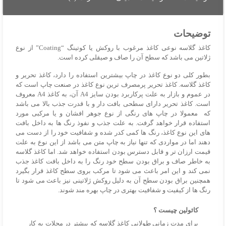
عدد
توضیحات
کاغذ گلاسه نوعی کاغذ مرغوب با روکش یا کوتینگ “Coating” از نوع
ژلاتین می باشد که سطح آن را صاف و صیقلی کرده است.
بطور کلی دو نوع کاغذ در چاپ بیشترین استفاده را دارد، کاغذ تحریر و
کاغذ گلاسه. کاغذ تحریر پرمصرف ترین نوع کاغذ در صنعت چاپ است که
در عموم و بازار به علت پرکاربرد بودن سایز A4 آن، به کاغذ A4 معروف
است. کاغذ تحریر دارای سطحی بافت دار و با قدرت جذب بالا می باشد
که معمولا در چاپ های رنگی از نوع جوهر افشان و یا مرکبی مورد
استفاده قرار خواهد گرفت. به علت جذب و نفوذ رنگ ها به داخل بافت
های این نوع کاغذ، رنگ ها کمی کدر شده و شفافیت خود را از دست می
دهند اما در مواردی که تنها نیاز به چاپ متن می باشد از این نوع به علت
قیمت ارزان تر و قابل دسترس بودن استفاده خواهد شد. اما کاغذ گلاسه
به خاطر صاف و براق بودن سطح خود رنگ را به داخل بافت کاغذ جذب
نمی کند و این امر باعث می شود تا مرکب بروی سطح کاغذ قرار بگیرد
همچنین براق بودن سطح آن به دلیل روکش ژلاتینی نیز باعث می شود تا
رنگ ها از کیفیت و شفافیت بهتری در چاپ بهره مند شوند.
کائولین چیست ؟
برای مدت زمانی طولانی کاغذ گلاسه که بیشتر در مجلات به کار