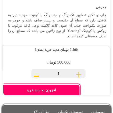
سفارشات
معرفی
تماس
چاپ و تکثیر تصاویر تک رنگ و چند رنگ با کیفیت خوب، نیاز به
با
کاغذی دارد که سطح آن یکدست و بسیار صاف باشد و جوهر به
ما
صورت یکنواخت جذب آن شود، کاغذ گلاسه نوعی کاغذ مرغوب با
روکش یا کوتینگ “Coating” از نوع ژلاتین می باشد که سطح آن را
صاف و صیقلی کرده است.
2.500
تومان
هدیه خرید بعدی!
500.000
تومان
-
+
کاغذ
گلاسه
A4
براق
افزودن به سبد خرید
۲۰۰گرم
بسته
۱۰۰برگی
توضیحات
توضیحات تکمیلی
نظرات (2)