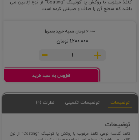
کاغذ مرغوب با روکش یا کوتینگ “Coating” از نوع ژلاتین می
باشد که سطح آن را صاف و صیقلی کرده است.
6.000
تومان
هدیه خرید بعدی!
1.200.000
تومان
-
+
کاغذ
گلاسه
A3
مات
افزودن به سبد خرید
۲۵۰گرم
بسته
۱۰۰برگی
توضیحات
توضیحات تکمیلی
نظرات (0)
عدد
توضیحات
کاغذ گلاسه نوعی کاغذ مرغوب با روکش یا کوتینگ “Coating” از نوع
ژلاتین می باشد که سطح آن را صاف و صیقلی کرده است.