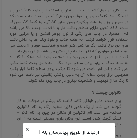
بطور کلی دو نوع کاغذ در چاپ بیشترین استفاده را دارد، کاغذ تحریر و
کاغذ گلاسه. کاغذ تحریر پرمصرف ترین نوع کاغذ در صنعت چاپ است که
در عموم و بازار به علت پرکاربرد بودن سایز A4 آن، به کاغذ A4 معروف
است. کاغذ تحریر دارای سطحی بافت دار و با قدرت جذب بالا می باشد
که معمولا در چاپ های رنگی از نوع جوهر افشان و یا مرکبی مورد
استفاده قرار خواهد گرفت. به علت جذب و نفوذ رنگ ها به داخل بافت
های این نوع کاغذ، رنگ ها کمی کدر شده و شفافیت خود را از دست می
دهند اما در مواردی که تنها نیاز به چاپ متن می باشد از این نوع به علت
قیمت ارزان تر و قابل دسترس بودن استفاده خواهد شد. اما کاغذ گلاسه
به خاطر صاف و براق بودن سطح خود رنگ را به داخل بافت کاغذ جذب
نمی کند و این امر باعث می شود تا مرکب بروی سطح کاغذ قرار بگیرد
همچنین براق بودن سطح آن به دلیل روکش ژلاتینی نیز باعث می شود
تا رنگ ها از کیفیت و شفافیت بهتری در چاپ بهره مند شوند.
کائولین چیست ؟
برای مدت زمانی طولانی کاغذ گلاسه که بیشتر در مجلات به کار
گرفته می شد از یک خمیر (گل) سفید رنگ به نام کائولین
ساخته می شد. نام کائولین از مکانی در چین به نام کائو –
لینگ گرفته شده است. این مکان دارای معادنی است که از آن
ها پروسلان (Procelain) برداشت می شود.
×
ارتباط از طریق پیامرسان بله !
پروسلان به فراورده‌های سرامیکی شیشه‌ای و سفید اعم از