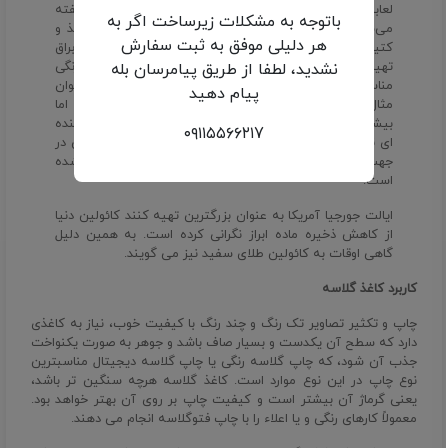
لعابدار و بدون لعاب که برای مصارف فنی بکار می‌رود، گفته
باتوجه به مشکلات زیرساخت اگر به
می‌شود. از این خمیر برای پر کردن فضای بین فیبرهای کاغذ و
هر دلیلی موفق به ثبت سفارش
کتینگ سطح کاغذ استفاده می شد تا سطحی صاف و براق
تهیه شود. این کار کاغذ را برای تهیه عکس مخصوصاً چاپ رنگی
نشدید، لطفا از طریق پیامرسان بله
مناسب می کند. از کائولین استفاده های دیگری نیز (به عنوان
پیام دهید
مثال: مکمل در رنگ و پلاستیک و در داروسازی) می شود اما
بیشترین استفاده از آن در صنایع کاغذ است. البته این در آینده
۰۹۱۱۵۵۶۶۲۱7
ای نزدیک ممکن است تغییر کند. به نظر می آید قدم بزرگی در
جهت استفاده از کلسیم کربنات ارزان قیمت برداشته شده
است.
ایالت جورجیا آمریکا به عنوان بزرگترین تهیه کنند کائولین دنیا
از کاهش ذخیره ماده ابراز نگرانی کرده است. به همین دلیل
گاهی اوقات به کائولین طلای سفید نیز می گویند.
کاربرد کاغذ گلاسه
چاپ و تکثیر تصاویر تک رنگ و چند رنگ با کیفیت خوب، نیاز به کاغذی
دارد که سطح آن یکدست و بسیار صاف باشد و جوهر به صورت یکنواخت
جذب آن شود، که چاپ گلاسه رنگی یا چاپ گلاسه دیجیتال مناسبترین
نوع چاپ در این نوع موارد است. کاغذ گلاسه هرچه سنگین تر باشد،
یعنی گرماژ آن بیشتر است و کیفیت چاپ بر روی آن بهتر خواهد بود.
معمولاً کارهای رنگی و یا اعلاء را با چاپ
فتوگلاسه
انجام می دهند.