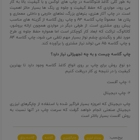
به طور کلی کاغذ
فتوگلاسه
در چاپ های لوکس و با کیفیت بالا به کار
می رود، مواردی که حفظ کیفیت و جلوه ی رنگ ها بسیار حائز اهمیت
است. در چاپ آثار هنری، بنرهای بزرگ، نماهای خارجی و داخلی معماری و
پلان ها معمولاً چاپ گلاسه A3 و چاپ رول گلاسه از گزینه های مناسب
پیش روی مشتری است. از طرفی دیگر در مواردی همچون ارائه بروشور،
کاتالوگ، تراکت که ابعاد کار کوچکتر است اما همواره حفظ جلوه ی طرح
مورد نظر و رنگبندی چشم نواز بسیار مهم تلقی می شود، چاپ گلاسه A4
و چاپ گلاسه A5 می تواند نیاز مشتری را برآورده کند.
چاپ گلاسه چیست و به چه تجهیزاتی نیاز دارد؟
دو نوع روش برای چاپ بر روی انواع کاغذ گلاسه وجود دارد تا بهترین
کیفیت را در نتیجه ی کار دریافت کنیم.
۱- چاپ آفست
۲- چاپ دیجیتال
چاپ دیجیتال که امروزه بسیار فراگیر شده با استفاده از چاپگرهای لیزری
دیجیتال صنعتی انجام خواهد گرفت که سرعت چاپ در آنها نسبت به
روش آفست بسیار بالاتر است
برچسب:
پرینتر لیزری
چاپگرلیزری
گلاسه
گلاسه براق