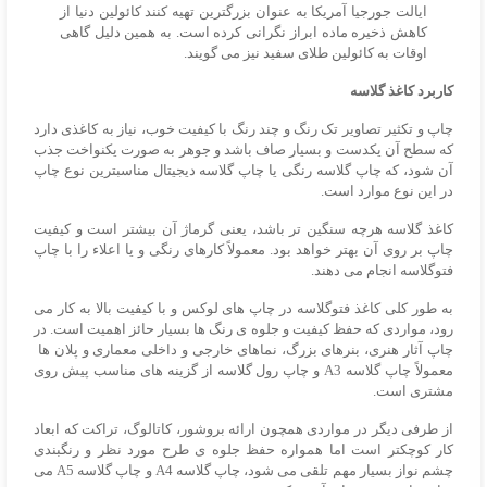
ایالت جورجیا آمریکا به عنوان بزرگترین تهیه کنند کائولین دنیا از
کاهش ذخیره ماده ابراز نگرانی کرده است. به همین دلیل گاهی
اوقات به کائولین طلای سفید نیز می گویند.
کاربرد کاغذ گلاسه
چاپ و تکثیر تصاویر تک رنگ و چند رنگ با کیفیت خوب، نیاز به کاغذی دارد
که سطح آن یکدست و بسیار صاف باشد و جوهر به صورت یکنواخت جذب
آن شود، که چاپ گلاسه رنگی یا چاپ گلاسه دیجیتال مناسبترین نوع چاپ
در این نوع موارد است.
کاغذ گلاسه هرچه سنگین تر باشد، یعنی گرماژ آن بیشتر است و کیفیت
چاپ بر روی آن بهتر خواهد بود. معمولاً کارهای رنگی و یا اعلاء را با چاپ
فتوگلاسه
انجام می دهند.
به طور کلی کاغذ
فتوگلاسه
در چاپ های لوکس و با کیفیت بالا به کار می
رود، مواردی که حفظ کیفیت و جلوه ی رنگ ها بسیار حائز اهمیت است. در
چاپ آثار هنری، بنرهای بزرگ، نماهای خارجی و داخلی معماری و پلان ها
معمولاً چاپ گلاسه A3 و چاپ رول گلاسه از گزینه های مناسب پیش روی
مشتری است.
از طرفی دیگر در مواردی همچون ارائه بروشور، کاتالوگ، تراکت که ابعاد
کار کوچکتر است اما همواره حفظ جلوه ی طرح مورد نظر و رنگبندی
چشم نواز بسیار مهم تلقی می شود، چاپ گلاسه A4 و چاپ گلاسه A5 می