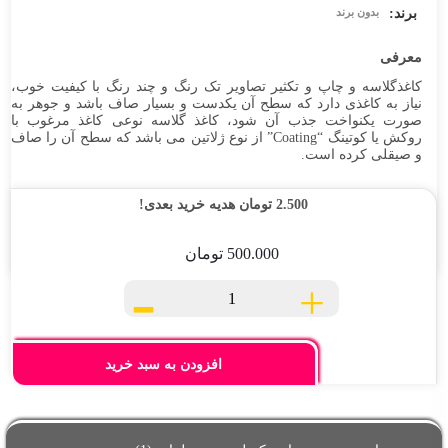
سفارشات
برند:
بدون برند
تماس
معرفی
با
کاغذگلاسه و چاپ و تکثیر تصاویر تک رنگ و چند رنگ با کیفیت خوب،
ما
نیاز به کاغذی دارد که سطح آن یکدست و بسیار صاف باشد و جوهر به
صورت یکنواخت جذب آن شود، کاغذ گلاسه نوعی کاغذ مرغوب با
روکش یا کوتینگ “Coating” از نوع ژلاتین می باشد که سطح آن را صاف
و صیقلی کرده است.
2.500
تومان
هدیه خرید بعدی!
500.000
تومان
-
+
کاغذ
گلاسه
20*30
براق
افزودن به سبد خرید
۹۰گرم
بسته
۲۵۰برگی