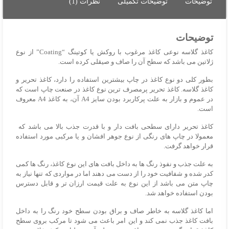
توضیحات
توضیحات تکمیلی
نظرات (1)
خوشنویسی
عدد
توضیحات
کاغذ گلاسه نوعی کاغذ مرغوب با روکش یا کوتینگ “Coating” از نوع
ژلاتین می باشد که سطح آن را صاف و صیقلی کرده است
.
بطور کلی دو نوع کاغذ در چاپ بیشترین استفاده را دارد، کاغذ تحریر و
کاغذ گلاسه. کاغذ تحریر پرمصرف ترین نوع کاغذ در صنعت چاپ است که
در عموم و بازار به علت پرکاربرد بودن سایز A4 آن، به کاغذ A4 معروف
است.
کاغذ تحریر دارای سطحی بافت دار و با قدرت جذب بالا می باشد که
معمولا در چاپ های رنگی از نوع جوهر افشان و یا مرکبی مورد استفاده
قرار خواهد گرفت.
به علت جذب و نفوذ رنگ ها به داخل بافت های این نوع کاغذ، رنگ ها کمی
کدر شده و شفافیت خود را از دست می دهند اما در مواردی که تنها نیاز به
چاپ متن می باشد از این نوع به علت قیمت ارزان تر و قابل دسترس
بودن استفاده خواهد شد.
اما کاغذ گلاسه به خاطر صاف و براق بودن سطح خود رنگ را به داخل
بافت کاغذ جذب نمی کند و این امر باعث می شود تا مرکب بروی سطح