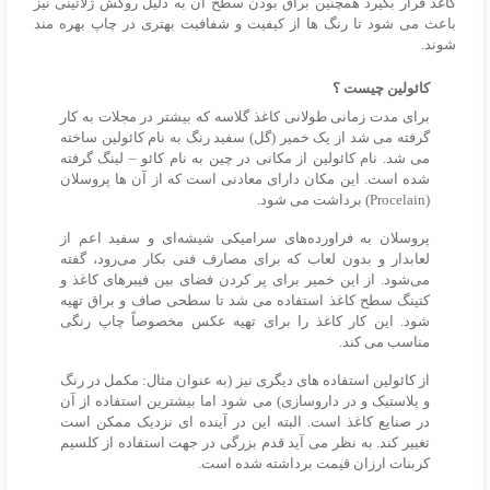
کاغذ قرار بگیرد همچنین براق بودن سطح آن به دلیل روکش ژلاتینی نیز
باعث می شود تا رنگ ها از کیفیت و شفافیت بهتری در چاپ بهره مند
شوند.
کائولین چیست ؟
برای مدت زمانی طولانی کاغذ گلاسه که بیشتر در مجلات به کار
گرفته می شد از یک خمیر (گل) سفید رنگ به نام کائولین ساخته
می شد. نام کائولین از مکانی در چین به نام کائو – لینگ گرفته
شده است. این مکان دارای معادنی است که از آن ها پروسلان
(Procelain) برداشت می شود.
پروسلان به فراورده‌های سرامیکی شیشه‌ای و سفید اعم از
لعابدار و بدون لعاب که برای مصارف فنی بکار می‌رود، گفته
می‌شود. از این خمیر برای پر کردن فضای بین فیبرهای کاغذ و
کتینگ سطح کاغذ استفاده می شد تا سطحی صاف و براق تهیه
شود. این کار کاغذ را برای تهیه عکس مخصوصاً چاپ رنگی
مناسب می کند.
از کائولین استفاده های دیگری نیز (به عنوان مثال: مکمل در رنگ
و پلاستیک و در داروسازی) می شود اما بیشترین استفاده از آن
در صنایع کاغذ است. البته این در آینده ای نزدیک ممکن است
تغییر کند. به نظر می آید قدم بزرگی در جهت استفاده از کلسیم
کربنات ارزان قیمت برداشته شده است.