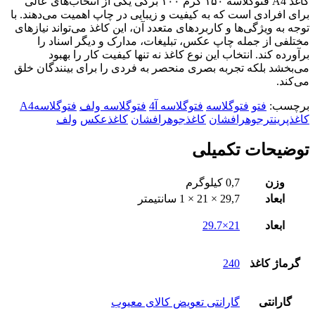
کاغذ A4 فتوگلاسه ۱۵۰ گرم ۱۰۰ برگی یکی از انتخاب‌های عالی
برای افرادی است که به کیفیت و زیبایی در چاپ اهمیت می‌دهند. با
توجه به ویژگی‌ها و کاربردهای متعدد آن، این کاغذ می‌تواند نیازهای
مختلفی از جمله چاپ عکس، تبلیغات، مدارک و دیگر اسناد را
برآورده کند. انتخاب این نوع کاغذ نه تنها کیفیت کار را بهبود
می‌بخشد بلکه تجربه بصری منحصر به فردی را برای بینندگان خلق
می‌کند.
برچسب:
فتو
فتوگلاسه
فتوگلاسه آ4
فتوگلاسه ولف
فتوگلاسهA4
کاغذپرینترجوهرافشان
کاغذجوهرافشان
کاغذعکس
ولف
توضیحات تکمیلی
وزن
0,7 کیلوگرم
ابعاد
29,7 × 21 × 1 سانتیمتر
ابعاد
21×29.7
گرماژ کاغذ
240
گارانتی
گارانتی تعویض کالای معیوب