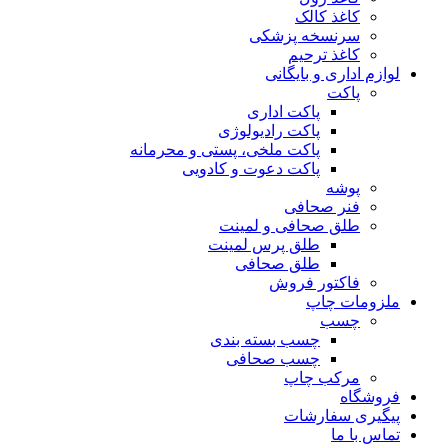
کاغذ کالک
سرنسخه پزشکی
کاغذ ترحیم
لوازم اداری و بایگانی
پاکت
پاکت اداری
پاکت رادیولوژی
پاکت ملخی، پستی و محرمانه
پاکت دعوت و کادویی
پوشه
فنر صحافی
طلق صحافی و لمینت
طلق پرس لمینت
طلق صحافی
فاکتور فروش
ملزومات چاپ
چسب
چسب بسته بندی
چسب صحافی
مرکب چاپ
فروشگاه
پیگیری سفارشات
تماس با ما