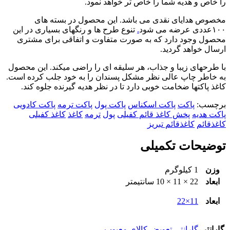
را خاص و هدیه شما را خاص تر خواهد نمود.
مخصوص هدایای نقدی می باشد. این محصول در بسته های
۱۰۰عددی عرضه می شود
.
تنوع طرح ها و رنگهای بسیاری در این
محصول وجود دارد که به صورت متفاوت و اتفاقی برای مشتری
ارسال خواهد گردید.
با طرحهای زیبا و جذاب، هر سلیقه ای را راضی میکند. این محصول
به خاطر چاپ عالی نظر مشکل پسندان را به خود جلب کرده است.
کاغذ پاکتها ضخامت خوبی دارد تا در نظر هدیه گیرنده جلوه کند.
برچسب:
پاکت
پاکت اسکناس
پاکت پول
پاکت ترمه
پاکت کادویی
پاکت هدیه
پخش کاغذ قائم کفیلی
پول
ترمه
کاغذ
کاغذ کفیلی
کاغذقائم
کاغذقائم تبریز
توضیحات تکمیلی
وزن
1 کیلوگرم
ابعاد
22 × 11 × 10 سانتیمتر
ابعاد
11×22
گارانتی
گارانتی تعویض کالای معیوب