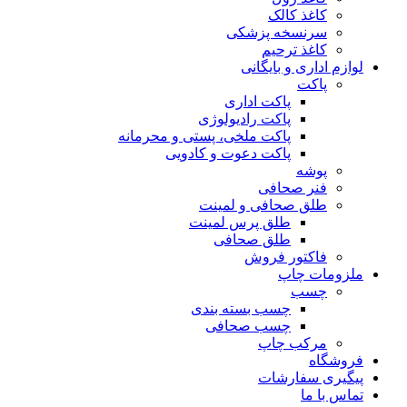
کاغذ کالک
سرنسخه پزشکی
کاغذ ترحیم
لوازم اداری و بایگانی
پاکت
پاکت اداری
پاکت رادیولوژی
پاکت ملخی، پستی و محرمانه
پاکت دعوت و کادویی
پوشه
فنر صحافی
طلق صحافی و لمینت
طلق پرس لمینت
طلق صحافی
فاکتور فروش
ملزومات چاپ
چسب
چسب بسته بندی
چسب صحافی
مرکب چاپ
فروشگاه
پیگیری سفارشات
تماس با ما