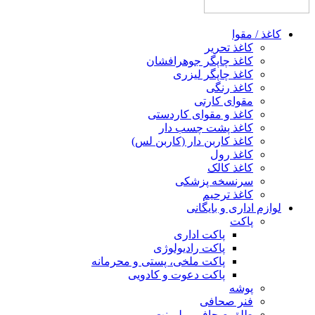
کاغذ / مقوا
کاغذ تحریر
کاغذ چاپگر جوهرافشان
کاغذ چاپگر لیزری
کاغذ رنگی
مقوای کارتی
کاغذ و مقوای کاردستی
کاغذ پشت چسب‌ دار
کاغذ کاربن‌ دار (کاربن‌ لس)
کاغذ رول
کاغذ کالک
سرنسخه پزشکی
کاغذ ترحیم
لوازم اداری و بایگانی
پاکت
پاکت اداری
پاکت رادیولوژی
پاکت ملخی، پستی و محرمانه
پاکت دعوت و کادویی
پوشه
فنر صحافی
طلق صحافی و لمینت