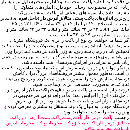
آن دقت کنید؛ اندازه پاکت است. معمولا اداره پست به دلیل تنوع بسیار
زیادی که در محصولات ارسالی خود دارد؛ اندازه‌های متفاوتی را
سفارش داده و از نمونه‌های مختلف این پاکت استفاده می‌کند.
رایج‌ترین
اندازه‌های پاکت پستی متالایز آدرس دار (داخل نقره ای)
،سایز
نامه یا به اصطلاح ۱۲۰ در ابعاد ۱۲ در ۲۳ سانت ، B5 یا ۱۷ در ۲۵
سانتی‌متر،
A4
یا ۲۲ در ۳۲ سانتی‌متر و
A3
یا ۳۳ در ۴۴ سانتی‌متر و
بین این دو سایز یعنی ۲۷ در ۳۲ سانت است.
اگر شما می‌خواهید این نوع از پاکت را برای یک فروشگاه اینترنتی
سفارش دهید؛ باید اندازه متناسب با نوع محصولات خود را انتخاب کنید.
همچنین باید در زمان سفارش، به وزن پاکت نیز دقت کنید؛ زیرا وزن
می‌تواند بر روی هزینه پستی شما تاثیرگذار بوده و به‌این‌ترتیب در حجم
زیاد، تاثیر به سزایی در افزایش هزینه‌های شما داشته باشد.
از دیگر موارد هم در زمان سفارش این پاکت‌ها، توجه داشتن به قیمت
آن است؛ به‌طور معمول بیشتر فروشگاه‌های بزرگ برای کاهش
هزینه‌ها، سفارش خود را به‌صورت عمده ثبت کرده و ترجیح می‌دهند
که پاکت‌ها به‌صورت اختصاصی برای آن‌ها چاپ شود.
هرچند چاپ اختصاصی پاکت می‌تواند
قیمت پاکت متالایز
آدرس دار
(داخل نقره ای) را افزایش دهد؛ اما درواقع نوعی صرفه‌جویی در
هزینه‌های بازاریابی و تبلیغات شما خواهد بود. زیرا از این طریق
فروشگاه خود را به‌عنوان یک برند مستقل به مشتری معرفی کرده
و
بهترین نتیجه را به دست خواهید آورد.
برچسب:
پاکت آدرس دار
پاکت پست
پاکت پست آدرس دار
پاکت
متاالایز آدرس دار
پاکت متالایز
پاکت محرمانه
پاکت محرمانه آدرس
دار
پاکت محرمانه متالایز