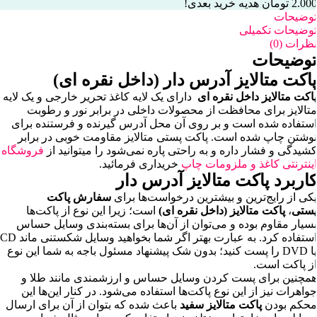
2.000
تومان
درس‌دار(ملخی)
هدیه خرید بعدی!
با
سته
توضیحات
ما
۵
توضیحات تکمیلی
ددی
نظرات (0)
دد
توضیحات
پاکت متالایز آدرس دار (داخل نقره ای)
پاکت متالایز داخل نقره ای
دارای یک لایه کاغذ تحریر خارجی و یک لایه
متالایز برای محافظت از محصولات داخلی در برابر نور و رطوبت
استفاده شده است و بر روی آن محل آدرس گیرنده و فرستنده برای
نوشتن چاپ شده است. پاکت پستی متالایز مقاومت خوبی در برابر
کشیدگی و فشار داره و به راحتی پاره نمی‌شود را میتوانید از
فروشگاه
اینترنتی کاغذ و ملزومات چاپ
خریداری فرمائید.
کاربرد پاکت متالایز آدرس دار
یکی از رایج‌ترین و بیشترین درخواست‌ها برای
سفارش پاکت‌
پستی
،
پاکت متالایز (داخل نقره ای)
است؛ زیرا این نوع از پاکت‌ها
بسیار مقاوم بوده و می‌توان از آن‌ها برای بسته‌بندی وسایل حساس
استفاده کرد. به عبارت بهتر اگر شما بخواهید وسایل شکستنی ماند CD
یا DVD را پست کنید؛ بدون شک پیشنهاد مسئول باجه به شما این نوع
از پاکت است.
همچنین برای پست کردن وسایل حساس و ارزشمندی مانند طلا و
جواهرات نیز از این نوع پاکت‌ها استفاده می‌شود. در کنار این‌ها این
محکم بودن
پاکت متالایز سفید
باعث شده که بتوان از آن برای ارسال