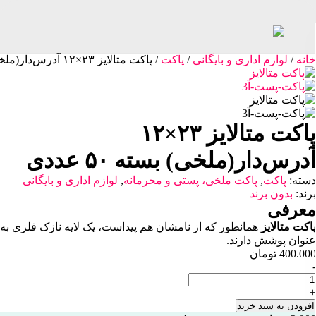
خانه
/
لوازم اداری و بایگانی
/
پاکت
/ پاکت متالایز ۲۳×۱۲ آدرس‌دار(ملخی) بسته ۵۰ عددی
کاغذ
/
مقوا
لوازم
پاکت متالایز ۲۳×۱۲
اداری
و
آدرس‌دار(ملخی) بسته ۵۰ عددی
بایگانی
دسته:
پاکت
,
پاکت ملخی، پستی و محرمانه
,
لوازم اداری و بایگانی
ملزومات
برند:
بدون برند
چاپ
معرفی
پاکت‌‌ متالایز
همانطور که از نامشان هم پیداست، یک لایه نازک فلزی به
فروشگاه
عنوان پوشش دارند.
400.000
تومان
-
پیگیری
اکت
سفارشات
+
تالایز
۲۳×۱۲
افزودن به سبد خرید
تماس