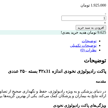
1.925.000
تومان
-
پاکت
رادیولوژی
+
نخودی
افزودن به سبد خرید
اندازه
9.625
تومان
هدیه خرید بعدی!
۴۲x31
بسته
توضیحات
۲۵۰عددی
توضیحات تکمیلی
عدد
نظرات (0)
توضیحات
پاکت رادیولوژی نخودی اندازه ۴۲x31 بسته ۲۵۰ عددی
مقدمه
در دنیای پزشکی و به ویژه رادیولوژی، حفظ و نگهداری صحیح از تصاویر
ارائه نتایج به بیماران و پزشکان کمک می‌کند. یکی از بهترین گزینه‌ها برای این کار، پاکت رادیولوژی نخودی اندازه ۴۲x31 بسته 
ویژگی‌های پاکت رادیولوژی نخودی