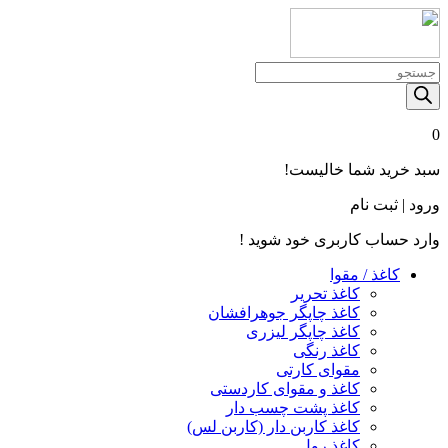
Products
search
0
سبد خرید شما خالیست!
ورود | ثبت نام
وارد حساب کاربری خود شوید !
کاغذ / مقوا
کاغذ تحریر
کاغذ چاپگر جوهرافشان
کاغذ چاپگر لیزری
کاغذ رنگی
مقوای کارتی
کاغذ و مقوای کاردستی
کاغذ پشت چسب‌ دار
کاغذ کاربن‌ دار (کاربن‌ لس)
کاغذ رول