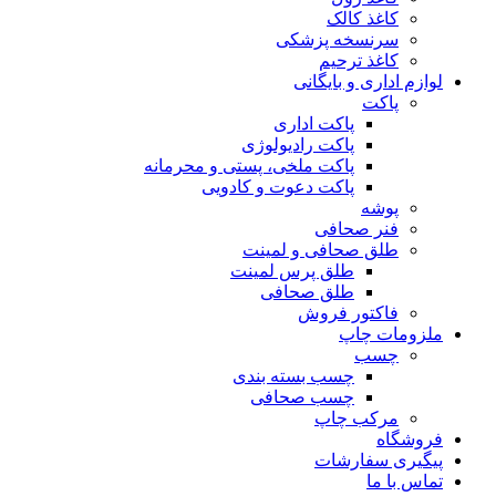
کاغذ کالک
سرنسخه پزشکی
کاغذ ترحیم
لوازم اداری و بایگانی
پاکت
پاکت اداری
پاکت رادیولوژی
پاکت ملخی، پستی و محرمانه
پاکت دعوت و کادویی
پوشه
فنر صحافی
طلق صحافی و لمینت
طلق پرس لمینت
طلق صحافی
فاکتور فروش
ملزومات چاپ
چسب
چسب بسته بندی
چسب صحافی
مرکب چاپ
فروشگاه
پیگیری سفارشات
تماس با ما