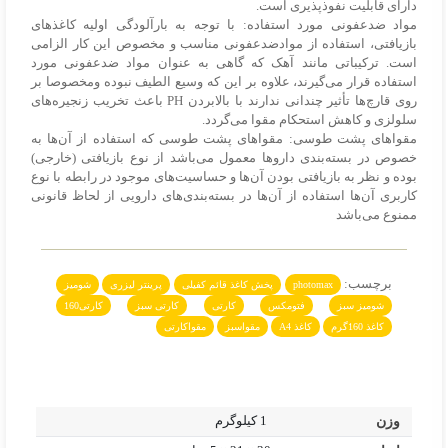
دارای قابلیت نفوذپذیری است.
مواد ضدعفونی مورد استفاده: با توجه به بارآلودگی اولیه کاغذهای
بازیافتی، استفاده از موادضدعفونی مناسب و مخصوص این کار الزامی
است. ترکیباتی مانند آهک که گاهی به عنوان مواد ضدعفونی مورد
استفاده قرار می‌گیرند، علاوه بر این که وسیع الطیف نبوده ومخصوصا بر
روی قارچ‌ها تأثیر چندانی ندارند با بالابردن PH باعث تخریب زنجیره‌های
سلولزی و کاهش استحکام مقوا می‌گردد.
مقواهای پشت طوسی: مقواهای پشت طوسی که استفاده از آن‌ها به
خصوص در بسته‌بندی داروها معمول می‌باشد از نوع بازیافتی (خارجی)
بوده و نظر به بازیافتی بودن آن‌ها و حساسیت‌های موجود در رابطه با نوع
کاربری آن‌ها استفاده از آن‌ها در بسته‌بندی‌های دارویی از لحاظ قانونی
ممنوع می‌باشد
برچسب:
photomax
پخش کاغذ قائم کفیلی
پرینتر لیزری
شومیز
شومیز سبز
فتومکس
کارتی
کارتی سبز
کارتی160
کاغذ 160گرم
کاغذ A4
مقواسبز
مقواکارتی
وزن
1 کیلوگرم