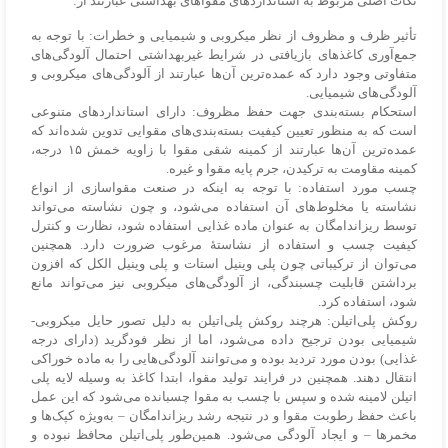
نکات اصلی مربوط به استانداردهای مقواهای بهداشتی عبارتند از:
تأثیر ظرف و مظروف از نظر میکروبی و شیمیایی و خطرات: با توجه به
جمع‌آوری کاغذهای بازیافتی در شرایط غیربهداشتی احتمال آلودگی‌های
متفاوتی وجود دارد که عمده‌ترین آن‌ها عبارتند از آلودگی‌های میکروبی و
آلودگی‌های شیمیایی.
استحکام بسته‌بندی جهت حفظ مظروف: دارای استانداردهای متنوعی
است که به منظور تعیین کیفیت بسته‌بندی‌های مقوایی تدوین شده‌اند که
عمده‌ترین آن‌ها عبارتند از کمینه شقی مقوا با زاویه خمش ۱۵ درجه،
کمینه مقاومت به ترکیدن، جرم پایه مقوا و غیره.
چسب مورد استفاده: با توجه به اینکه در صنعت مقواسازی از انواع
نشاسته یا مخلوط‌های آن استفاده می‌شود، و چون نشاسته می‌تواند
توسط ریزاندامگان به عنوان ماده غذایی استفاده شود، نظارت و کنترل
کیفیت چسب و استفاده از نشاستهٔ مرغوب ضرورت دارد. همچنین
می‌توان از ترکیباتی چون پلی وینیل استات و پلی وینیل الکل که افزون
برداشتن قابلیت چسبندگی، از آلودگی‌های میکروبی نیز می‌تواند مانع
شود، استفاده کرد.
روکش پلی‌اتیلن: هرچند روکش پلی‌اتیلن به دلیل تصور حایل میکروبی-
شیمیایی بودن ترجیح داده می‌شود، اما از نظر فودگرید (دارای درجه
غذایی) بودن مورد تردید بوده و می‌توانند آلودگی‌هایی را به ماده خوراکی
انتقال دهند. همچنین در فرایند تولید مقوا، ابتدا کاغذ به وسیله لایه پلی
اتیلن لامینه شده و سپس با چسب به مقوا چسبانده می‌شود که این عمل
باعث حفظ رطوبت مقوا و در نتیجه رشد ریزاندامگان – به‌ویژه کپک‌ها و
مخمرها – و ایجاد آلودگی می‌شود. همین‌طور پلی‌اتیلن محافظ نبوده و