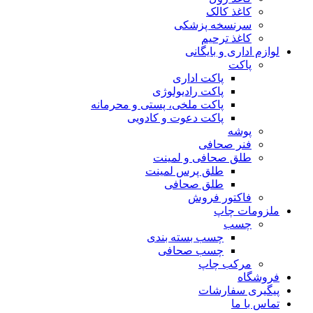
کاغذ کالک
سرنسخه پزشکی
کاغذ ترحیم
لوازم اداری و بایگانی
پاکت
پاکت اداری
پاکت رادیولوژی
پاکت ملخی، پستی و محرمانه
پاکت دعوت و کادویی
پوشه
فنر صحافی
طلق صحافی و لمینت
طلق پرس لمینت
طلق صحافی
فاکتور فروش
ملزومات چاپ
چسب
چسب بسته بندی
چسب صحافی
مرکب چاپ
فروشگاه
پیگیری سفارشات
تماس با ما