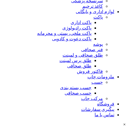
سرنسخه پزشکی
کاغذ ترحیم
لوازم اداری و بایگانی
پاکت
پاکت اداری
پاکت رادیولوژی
پاکت ملخی، پستی و محرمانه
پاکت دعوت و کادویی
پوشه
فنر صحافی
طلق صحافی و لمینت
طلق پرس لمینت
طلق صحافی
فاکتور فروش
ملزومات چاپ
چسب
چسب بسته بندی
چسب صحافی
مرکب چاپ
فروشگاه
پیگیری سفارشات
تماس با ما
×