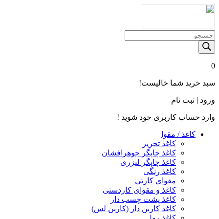
Products
search
0
سبد خرید شما خالیست!
ورود | ثبت نام
وارد حساب کاربری خود شوید !
کاغذ / مقوا
کاغذ تحریر
کاغذ چاپگر جوهرافشان
کاغذ چاپگر لیزری
کاغذ رنگی
مقوای کارتی
کاغذ و مقوای کاردستی
کاغذ پشت چسب‌ دار
کاغذ کاربن‌ دار (کاربن‌ لس)
کاغذ رول