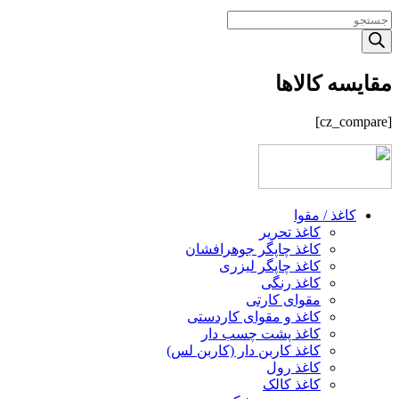
Products
search
مقایسه کالاها
[cz_compare]
کاغذ / مقوا
کاغذ تحریر
کاغذ چاپگر جوهرافشان
کاغذ چاپگر لیزری
کاغذ رنگی
مقوای کارتی
کاغذ و مقوای کاردستی
کاغذ پشت چسب‌ دار
کاغذ کاربن‌ دار (کاربن‌ لس)
کاغذ رول
کاغذ کالک