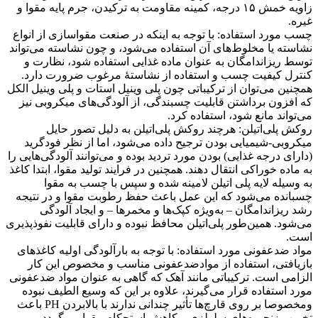
زاویه خمش ۱۵ درجه، کمینه مقاومت به ترکیدن، جرم پایه مقوا و
غیره.
چسب مورد استفاده: با توجه به اینکه در صنعت مقواسازی از انواع
نشاسته یا مخلوط‌های آن استفاده می‌شود، و چون نشاسته می‌تواند
توسط ریزاندامگان به عنوان ماده غذایی استفاده شود، نظارت و
کنترل کیفیت چسب و استفاده از نشاستهٔ مرغوب ضرورت دارد.
همچنین می‌توان از ترکیباتی چون پلی وینیل استات و پلی وینیل الکل
که افزون برداشتن قابلیت چسبندگی، از آلودگی‌های میکروبی نیز
می‌تواند مانع شود، استفاده کرد.
روکش پلی‌اتیلن: هرچند روکش پلی‌اتیلن به دلیل تصور حایل
میکروبی-شیمیایی بودن ترجیح داده می‌شود، اما از نظر فودگرید
(دارای درجه غذایی) بودن مورد تردید بوده و می‌توانند آلودگی‌هایی را
به ماده خوراکی انتقال دهند. همچنین در فرایند تولید مقوا، ابتدا کاغذ
به وسیله لایه پلی اتیلن لامینه شده و سپس با چسب به مقوا
چسبانده می‌شود که این عمل باعث حفظ رطوبت مقوا و در نتیجه
رشد ریزاندامگان – به‌ویژه کپک‌ها و مخمرها – و ایجاد آلودگی
می‌شود. همین‌طور پلی‌اتیلن محافظ نبوده و دارای قابلیت نفوذپذیری
است.
مواد ضدعفونی مورد استفاده: با توجه به بارآلودگی اولیه کاغذهای
بازیافتی، استفاده از موادضدعفونی مناسب و مخصوص این کار
الزامی است. ترکیباتی مانند آهک که گاهی به عنوان مواد ضدعفونی
مورد استفاده قرار می‌گیرند، علاوه بر این که وسیع الطیف نبوده
ومخصوصا بر روی قارچ‌ها تأثیر چندانی ندارند با بالابردن PH باعث
تخریب زنجیره‌های سلولزی و کاهش استحکام مقوا می‌گردد.