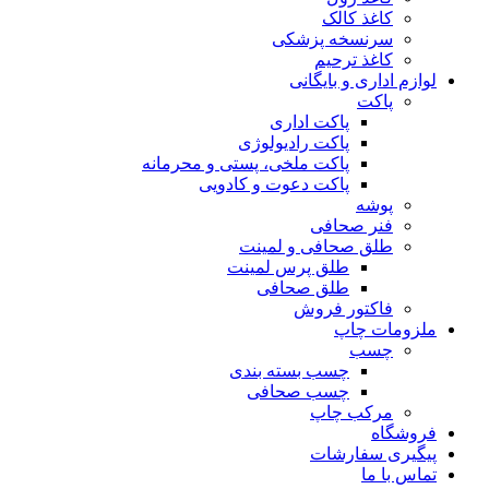
کاغذ کالک
سرنسخه پزشکی
کاغذ ترحیم
لوازم اداری و بایگانی
پاکت
پاکت اداری
پاکت رادیولوژی
پاکت ملخی، پستی و محرمانه
پاکت دعوت و کادویی
پوشه
فنر صحافی
طلق صحافی و لمینت
طلق پرس لمینت
طلق صحافی
فاکتور فروش
ملزومات چاپ
چسب
چسب بسته بندی
چسب صحافی
مرکب چاپ
فروشگاه
پیگیری سفارشات
تماس با ما