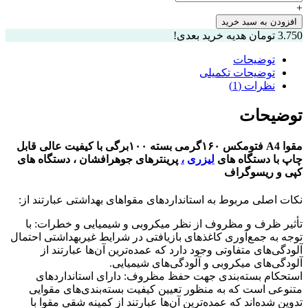
A4
+
فتومکس
افزودن به سبد خرید
۱۶۰گرم
3.750
تومان
هدیه خرید بعدی!
بسته
۱۰۰برگی
توضیحات
رنگ
توضیحات تکمیلی
زرد
نظرات (1)
عدد
توضیحات
مقوا A4 فتومکس ۱۶۰گرمی بسته ۱۰۰برگی با کیفیت عالی قابل
چاپ با دستگاه های
لیزری
،
پرینترهای جوهرافشان ، دستگاه های
کپی و ریسوگراف
نکات اصلی مربوط به استانداردهای مقواهای بهداشتی عبارتند از:
تأثیر ظرف و مظروف از نظر میکروبی و شیمیایی و خطرات: با
توجه به جمع‌آوری کاغذهای بازیافتی در شرایط غیربهداشتی احتمال
آلودگی‌های متفاوتی وجود دارد که عمده‌ترین آن‌ها عبارتند از
آلودگی‌های میکروبی و آلودگی‌های شیمیایی.
استحکام بسته‌بندی جهت حفظ مظروف: دارای استانداردهای
متنوعی است که به منظور تعیین کیفیت بسته‌بندی‌های مقوایی
تدوین شده‌اند که عمده‌ترین آن‌ها عبارتند از کمینه شقی مقوا با