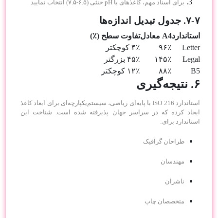
برای اسناد مهم، کاغذهای با pH خنثی (۶.۵-۷.۵) انتخاب نمایید
۷-۷. جدول تبدیل اندازه‌ها
استاندارد
A4 معادل
تفاوت سطح (٪)
Letter
۹۶٪
۴٪ کوچکتر
Legal
۱۴۵٪
۴۵٪ بزرگتر
B5
۸۸٪
۱۲٪ کوچکتر
۶. نتیجه‌گیری
استاندارد ISO 216 با پایه‌ای ریاضی، سیستم‌یکپارچه‌ای برای ابعاد کاغذ
ایجاد کرده که در سراسر جهان پذیرفته شده است. شناخت این
استاندارد برای:
طراحان گرافیک
مهندسان
ناشران
متخصصان چاپ