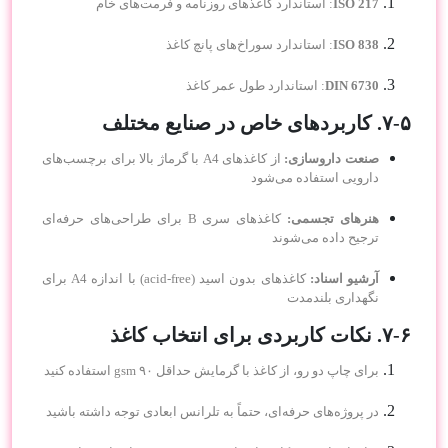
ISO 217
: استاندارد کاغذهای روزنامه و فرمت‌های خام
ISO 838
: استاندارد سوراخ‌های پانچ کاغذ
DIN 6730
: استاندارد طول عمر کاغذ
۷-۵. کاربردهای خاص در صنایع مختلف
صنعت داروسازی:
از کاغذهای A4 با گرماژ بالا برای برچسب‌های
دارویی استفاده می‌شود
هنرهای تجسمی:
کاغذهای سری B برای طراحی‌های حرفه‌ای
ترجیح داده می‌شوند
آرشیو اسناد:
کاغذهای بدون اسید (acid-free) با اندازه A4 برای
نگهداری بلندمدت
۷-۶. نکات کاربردی برای انتخاب کاغذ
برای چاپ دو رو، از کاغذ با گرمایش حداقل ۹۰ gsm استفاده کنید
در پروژه‌های حرفه‌ای، حتماً به تلرانس ابعادی توجه داشته باشید