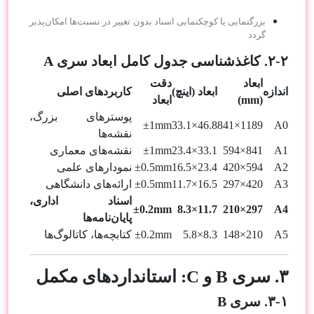
بزرگنمایی یا کوچکنمایی اسناد بدون تغییر در نسبت‌ها امکان‌پذیر
گردد
۲-۲. کاغذشناسی جدول کامل ابعاد سری A
ابعاد
دقت
اندازه
ابعاد (اینچ)
کاربردهای اصلی
(mm)
ابعاد
پوسترهای بزرگ،
±1mm
46.8×33.1
1189×841
A0
نقشه‌ها
A1
841×594
33.1×23.4
±1mm
نقشه‌های معماری
A2
594×420
23.4×16.5
±0.5mm
نمودارهای علمی
A3
420×297
16.5×11.7
±0.5mm
ارائه‌های دانشگاهی
اسناد اداری،
±0.2mm
11.7×8.3
297×210
A4
پایان‌نامه‌ها
A5
210×148
8.3×5.8
±0.2mm
کتابچه‌ها، کاتالوگ‌ها
۳. سری B و C: استانداردهای مکمل
۳-۱. سری B