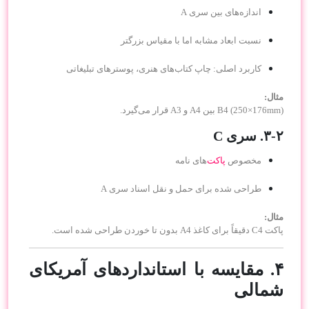
اندازه‌های بین سری A
نسبت ابعاد مشابه اما با مقیاس بزرگتر
کاربرد اصلی: چاپ کتاب‌های هنری، پوسترهای تبلیغاتی
مثال:
B4 (250×176mm) بین A4 و A3 قرار می‌گیرد.
۳-۲. سری C
مخصوص
پاکت‌
های نامه
طراحی شده برای حمل و نقل اسناد سری A
مثال:
پاکت C4 دقیقاً برای کاغذ A4 بدون تا خوردن طراحی شده است.
۴. مقایسه با استانداردهای آمریکای
شمالی