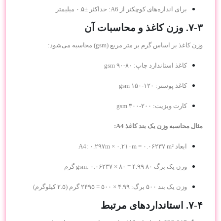
برای اندازه‌های کوچکتر از A6: حداکثر ±۰.۵ میلیمتر
۷-۳. وزن کاغذ و محاسبات آن
وزن کاغذ بر اساس گرم بر متر مربع (gsm) محاسبه می‌شود:
کاغذ استاندارد چاپ: ۸۰-۹۰ gsm
کاغذ پوستر: ۱۲۰-۱۵۰ gsm
کارت ویزیت: ۲۰۰-۳۰۰ gsm
مثال محاسبه وزن یک بند کاغذ A4:
ابعاد A4: ۰.۲۹۷m × ۰.۲۱۰m = ۰.۰۶۲۳۷ m²
وزن یک برگ ۸۰ gsm: ۰.۰۶۲۳۷ × ۸۰ = ۴.۹۹ گرم
وزن یک بند ۵۰۰ برگ: ۴.۹۹ × ۵۰۰ = ۲۴۹۵ گرم (۲.۵ کیلوگرم)
۷-۴. استانداردهای مرتبط