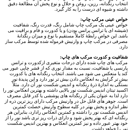
انتخاب رنگدانه، رزین، روغن و حلال و نوع پخش آن مطالعهٔ دقیق
داشته و شیوه ای درست را به کار گیرد.
خواص عینی مرکب چاپ:
خواص عینی یک مرکب چاپ شامل رنگ، قدرت رنگ، شفافیت
(شیشه ای یا ترانس پرانس بودن) و یا کدورت و فام و براقیت می
باشد. این خواص رابطهٔ کاملاً مستقیم با نوع و میزان رنگدانهٔ
مصرفی در مرکب چاپ و وارنیش فرموله شده توسط مرکب ساز
دارد.
شفافیت و کدورت مرکب های چاپ:
مرکب های چاپ شده دارای درجات متغیری ازکدورت و ترانس
پارنسی یا شفافیت، نسبت به مقدار نوری که از قشر چاپی عبور می
کند یا منعکس می شود می باشند. انتخاب رنگدانه های با کدورت
بیش تر گرایش به انعکاس دادن بیش تر نور دارد و این پدیدهٔ نور
بستگی به اندازهٔ ذرهٔ رنگدانه و اندیس شکست نور آن دارد. مثلاً
اکسید تیتان اندیس شکست نور بالایی داشته و بهترین انعکاس نور را
دارد لذا به عنوان یکی از رنگدانه های پوششی یا کدر قابل مصرف
است. جوهر های قابل حل در وارنیش مرکب دارای ریز ترین ذره از
نظر اندازه و پخش بهتر در کلیه سطوح وارنیش خصلت کمترین
اندیس شکست نور را داشته و کمترین انعکاس رادارد، بنابراین هر
رنگدانه ای که بهتر پخش شود و دارای ذرات ریز تری باشد نور را از
خود بهتر عبور داده و نیز کمترین انعکاس و بهترین اندیس شکست
نور را خواهد داشت.