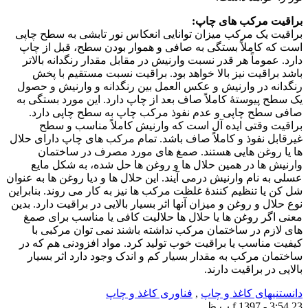
براقیت مرکب های چاپ:
براقیت یک مرکب میزان توانایی انعکاس نور تابشی به سطح چاپی
است که کاملاً بستگی به صافی و هموار بودن سطح، قبل از چاپ
دارد. عموماً هر قدر نسبت وارنیش در مقابل مقدار رنگدانه بالاتر
باشد براقیت نیز بالا خواهد بود. براقیت نسبت مستقیم با پخش
رنگدانه در وارنیش و عکس العمل بین رنگدانه و وارنیش و حصول
یک سطح پیوستهٔ کاملاً صاف بعد از چاپ دارد. این مورد بستگی به
صافی سطح چاپی و عدم نفوذ مرکب چاپ به سطح چاپی دارد.
براقیت وقتی ایده آل است که وارنیش کاملاً مناسب و سطح
غیرقابل نفوذ و کاملاً صاف باشد. تمام مرکب های چاپ دارای حلال
ها یا روغن هایی هستند. صمغ های مورد مصرف در ساختمان
وارنیش ها در همین حلال ها و روغن ها حل شده، به شکل مایع
عسلی به نام وارنیش درمی آیند. این حلال ها و دیا روغن ها به عنوان
شل کن یا تنظیم کنندهٔ غلظت مرکب ها نیز به کار می روند. بنابراین
نوع حلال و روغن و میزان آنها اثر بسیار بالایی در براقیت دارد. بدین
معنی اگر روغن ها یا حلال ها حلالیت کافی یا مناسب برای صمغ
های لازم در ساختمان مرکب نداشته باشند نمی توان مرکبی با
کیفیت مناسب یا براقیت خوب تولید کرد. مواد افزودنی هم که در
ساختمان مرکب به مقدار بسیار کم و اندک وجود دارد اثر بسیار
بالایی در براقیت دارند.
دانستنیهای کاغذ و چاپ
,
فناوری کاغذ و چاپ
23 f 1397 - 3:54 ب.ظ