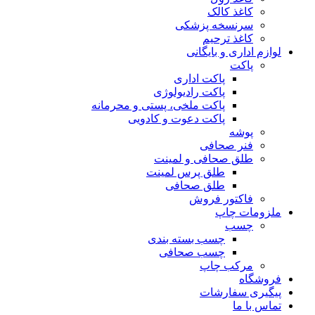
کاغذ کالک
سرنسخه پزشکی
کاغذ ترحیم
لوازم اداری و بایگانی
پاکت
پاکت اداری
پاکت رادیولوژی
پاکت ملخی، پستی و محرمانه
پاکت دعوت و کادویی
پوشه
فنر صحافی
طلق صحافی و لمینت
طلق پرس لمینت
طلق صحافی
فاکتور فروش
ملزومات چاپ
چسب
چسب بسته بندی
چسب صحافی
مرکب چاپ
فروشگاه
پیگیری سفارشات
تماس با ما