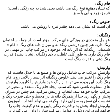
فام رنگ :
که نشان دهندهٔ نوع رنگ می باشد، یعنی شئ به چه رنگی ، است؛
قرمز، زرد و آبی یا سبز.
خلوص رنگ :
آن است که نشان می دهد چقدر تیره یا روشن می باشد.
رنگدانه:
عوامل متعددی در ویژگی های مرکب مؤثر است. از جمله ساختمان
رنگ دارد. هم چنین درشتی رنگدانه و میزان دانه های رنگ « فام »
شیمیایی رنگدانه که اثر پایه ای موجود در مرکب چاپ اثر مهمی در
فام رنگ دارد. به طور کلی غلظت بالای رنگدانه، نشان دهندهٔ قدرت
رنگ دهی و قدرت رنگ است.
وارنیش:
وارنیش مرکب چاپ شامل روغن ها و صمغ ها یا حلال هاست که
فام رنگ را تغییر می دهد. خلوص رنگدانه اثر بسیار بالایی روی فام
رنگ دارد. این پدیده می تواند از رنگ خود وارنیش یا کاربرد وارنیش
های متفاوت ناشی شود که سبب ایجاد فام رنگ متعدد و متغیر در
مرکب چاپ خواهد شد. انتخاب وارنیش مرکب، هم چنین در میزان
پخش و نگهداری جدا از همرنگ دانه ها در محیط و حتی قدرت رنگ و
نشست آن نقش به سزایی دارد، وگرنه می تواند انتخاب ناموزون
وارنیش ایجاد پخش بد و قدرت رنگی پایین و عدم کیفیت چاپ را
فراهم آورد. این دلایل و عوامل، مرکب ساز را وادار می کند تا در